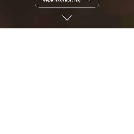
Reparaturauftrag
zum Hauptinhalt springen
Spindler Dachdeckerei und
Spenglerei in Ingolstadt
Alle Leistungen rund ums Dach aus einer Hand,
individuell für Sie gelöst: das ist unser Versprechen.
Wir sind gerne für Sie da, um Ihnen mit fairer Beratung
und hand­werk­lichem Geschick zur Seite zu stehen –
100% fach­gerecht und „Immer gut drauf!“, damit Sie
es auch sind.