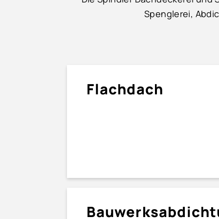
Spenglerei, Abd
Flachdach
Bauwerks­abdich