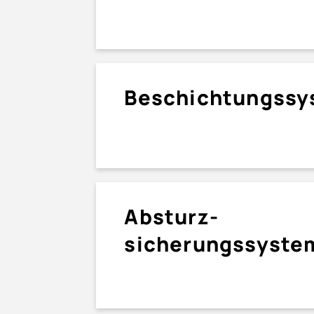
Beschichtungs­s
Absturz­
sicherungssyste