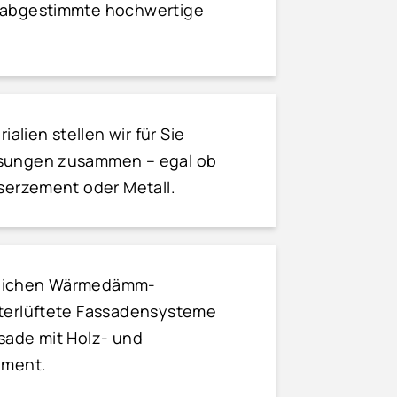
n abgestimmte hochwertige
ialien stellen wir für Sie
ösungen zusammen – egal ob
aserzement oder Metall.
blichen Wärmedämm-
nterlüftete Fassadensysteme
sade mit Holz- und
ement.