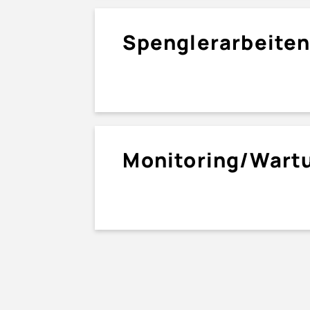
Spengler­arbeite
Monitoring/Wart