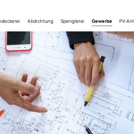
hdeckerei
Abdichtung
Spenglerei
Gewerbe
PV-An