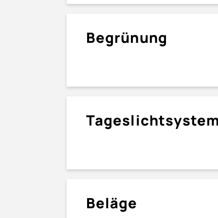
Begrünung
Tageslicht­syste
Beläge